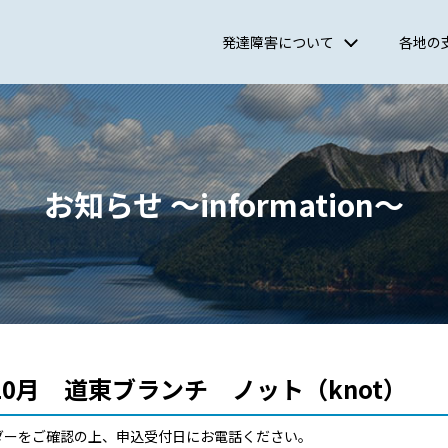
情報サイト
発達障害について
各地の
北海道発達障害者支援センター道東ブランチ
お知らせ ～information～
0月 道東ブランチ ノット（knot）
ダーをご確認の上、申込受付日にお電話ください。