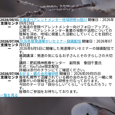
2026/08/01
北海道ペアレントメンター地域研修in旭川
開催日：2026年
支援センタ
09月19日
ー
北海道の登録ペアレントメンター向けフォローアップと、
公開で、ペアレントメンター事業の役割や活用についての
理解を深め、地域に根差した活動にしていくことを目的と
した研修会です。
2026/07/06
2026年度発達障がいセミナー録画配信
開催日：2026年07
支援センタ
月01日
ー
2026年6月5日に開催した発達障がいセミナーの録画配信で
す。
基調講演：発達の気になるお子さんとその子らしさの大切
さ
講師：肥前精神医療センター 副院長 會田千重氏
形式：YouTube限定配信
詳細は添付のチラシにてご確認ください。
2026/07/06
おがる・親の会共催研修
開催日：2026年09月05日
支援センタ
毎年札幌市で活躍されている親の会のみなさんと一緒に発
ー
達障がいの理解を広める研修を行なっております。
今回のテーマは「自分らしい“くらし”ってなんだろう」で
す。
皆様のご参加をお待ちしております。
一覧を見る