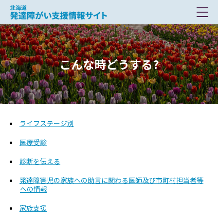
北海道 発達障がい支援情報サイト
こんな時どうする?
ライフステージ別
医療受診
診断を伝える
発達障害児の家族への助言に関わる医師及び市町村担当者等
への情報
家族支援