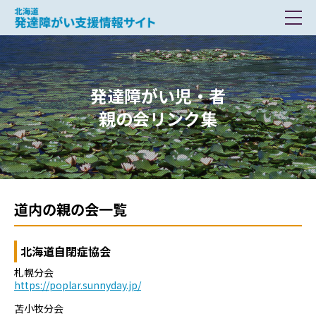
北海道 発達障がい支援情報サイト
発達障がい児・者
親の会リンク集
道内の親の会一覧
北海道自閉症協会
札幌分会
https://poplar.sunnyday.jp/
苫小牧分会