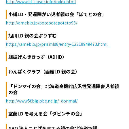
http://www.ld-clover.info/index.html
小樽LD・発達障がい児者親の会「ぽてとの会」
http://ameblo.jp/potepotepoteto98/
旭川LD 親の会ぷりずむ
https://ameblo.jp/prismld8/entry-12219949473.html
胆振げんききっず（ADHD）
わんぱくクラブ（函館LD 親の会）
「ドンマイの会」北海道高機能広汎性発達障害児者親
の会
http://www5f.biglobe.ne.jp/~donmai/
室蘭LD を考える会「ダビンチの会」
NPO 法人ことばを育てる親の会北海道協議