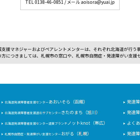
TEL 0138-46-0851 / メール aoisora@yuai.jp
域支援マネジャーおよびペアレントメンターは、それぞれ北海道が行う
の方につきましては、札幌市の窓口や、札幌市自閉症・発達障がい支援
あおいそら（函館）
発達障
北海道発達障害者支援センター
きたのまち（旭川）
発達障
北海道発達障害者支援道北サブセンター
ノットknot（帯広）
よくあ
北海道発達障害者支援センター道東ブランチ
おがる（札幌）
発達障
札幌市自閉症・発達障がい支援センター