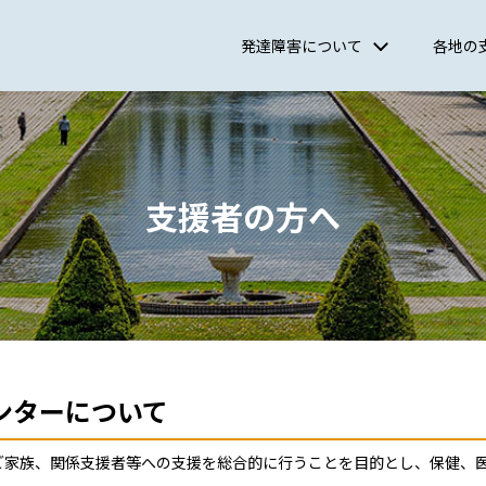
情報サイト
発達障害について
各地の
北海道発達障害者支援センター道東ブランチ
支援者の方へ
ンターについて
ご家族、関係支援者等への支援を総合的に行うことを目的とし、保健、